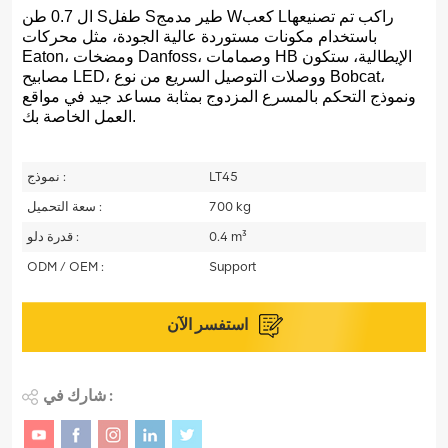
راكب
تم تصنيعها
L
كعب
مدمج W
طير
S
طفل
0.7 طن S
ال
باستخدام مكونات مستوردة عالية الجودة، مثل محركات
Eaton، ومضخات Danfoss، وصمامات HB الإيطالية،
ستكون
مصابيح LED، ووصلات التوصيل السريع من نوع Bobcat،
ونموذج التحكم بالمسرع المزدوج بمثابة مساعد جيد في مواقع
العمل الخاصة بك.
LT45
نموذج :
700 kg
سعة التحميل :
0.4 m³
قدرة دلو :
ODM / OEM :
Support
استفسر الآن
شارك في :