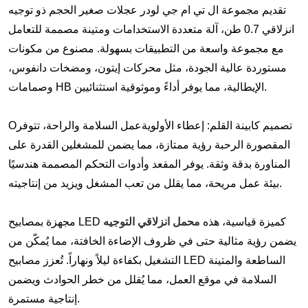
تقديم
مجموعة ال تي ام جي
لودر عجلات صغير الحجم ذو توجيه
انزلاقي 0.7 طن، آلة متعددة الاستخدامات ومتينة مصممة للتعامل
مع مجموعة واسعة من التطبيقات بسهولة. مصنوع من مكونات
مستوردة عالية الجودة، مثل محركات إيتون، ومضخات دانفوس،
وصمامات HB الإيطالية، مما يوفر أداءً وموثوقية استثنائيين.
تصميم كابينة القلم
:
إعطاء الأولوية
عمل
السلامة والراحة
، ت
توفر
O
المقصورة الرحبة رؤية ممتازة، مما يضمن للمشغلين القدرة على
المناورة بدقة وثقة. يوفر المقعد وأدوات التحكم المصممة هندسيًا
بيئة عمل مريحة، مما يقلل من تعب المشغل ويزيد من إنتاجيته.
مجهزة بمصابيح LED كميزة قياسية، هذه
محمل انزلاقي التوجيه
يضمن رؤية مثالية حتى في ظروف الإضاءة الخافتة، مما يُمكّن من
التشغيل بكفاءة ليلاً ونهاراً. تُعزز مصابيح LED الساطعة والمتينة
السلامة في موقع العمل، مما يُقلل من خطر الحوادث ويضمن
إنتاجية مستمرة.