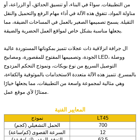
من التطبيقات. سواءً في البناء، أو تنسيق الحدائق، أو الزراعة، أو
مناولة المواد، تتفوق هذه الآلة في أداء مهام الرفع والتحميل والنقل
الثقيلة. يسمح تصميمها الصغير بالعمل في المساحات الضيقة، مما
يجعلها مناسبة بشكل خاص لمواقع العمل الحضرية والضيقة.
ال
جرافة انزلاقية ذات عجلات
تتميز بمكوناتها المستوردة عالية
الجودة، وتصميمها المفتوح للمقصورة، ومصابيح LED، ووصلة
التوصيل السريع من نوع بوبكات، ونموذج التحكم المزدوج
بالمسرع. تتميز هذه الآلة متعددة الاستخدامات بالموثوقية والكفاءة،
وهي مثالية لمجموعة واسعة من التطبيقات، مما يجعلها خيارًا
ممتازًا لأي موقع عمل.
المعايير الفنية
LT45
نموذج
700
الحمل التشغيلي (كجم)
12
السرعة القصوى (كم/ساعة)
62.5
التدفق المقدر (لتر/دقيقة)