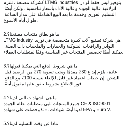
كشركة مصنعة ، تلتزم LTMG Industries بتوفير ليس فقط لوادر 
انزلاقية عالية الجودة وعالية الأداء بأسعار تنافسية ، ولكن أيضًا 
التسليم الفوري وخدمة ما بعد البيع الشاملة على مدار الساعة 
طوال أيام الأسبوع.
ما هو نطاق منتجات مصنعنا؟
2.
LTMG Industry هي شركة تصنيع آلات كبيرة متخصصة في توريد 
اللوادر والرافعات الشوكية والحفارات والملحقات ذات الصلة. 
يمكننا أيضًا تخصيص المنتجات غير القياسية وفقًا لمتطلبات العملاء.
ما هي شروط الدفع التي يمكننا قبولها؟
3.
عادة ، يلزم إيداع 30٪ مقدمًا ويجب تسوية 70٪ من الرصيد قبل 
الشحن. إن خطاب اعتماد غير قابل للإلغاء بنسبة 100٪ مع الدفع 
فور الاطلاع بشروط نتفق عليها مقبول أيضًا.
ما هي الشهادات التي لدينا؟
4.
جميع المنتجات تلبي متطلبات نظام الجودة CE & ISO9001 
وحصلت على شهادة CE. لدينا أيضًا شهادات EPA و Euro V.
ماذا عن وقت التسليم لدينا؟
5.