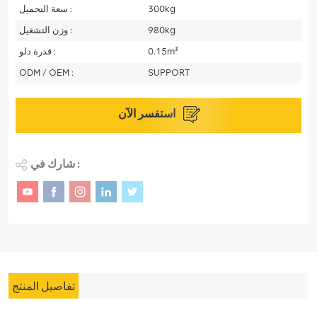
300kg
سعة التحميل :
980kg
وزن التشغيل :
0.15m³
قدرة دلو :
ODM / OEM :
SUPPORT
استفسر الآن
شارك في :
تفاصيل المنتج