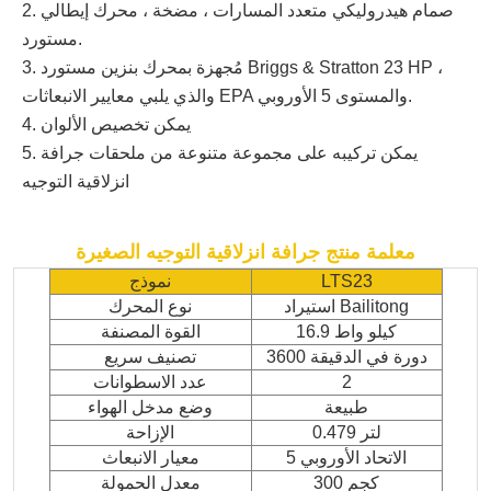
2. صمام هيدروليكي متعدد المسارات ، مضخة ، محرك إيطالي
مستورد.
3. مُجهزة بمحرك بنزين مستورد Briggs & Stratton 23 HP ،
والذي يلبي معايير الانبعاثات EPA والمستوى 5 الأوروبي.
يمكن تخصيص الألوان
4.
5. يمكن تركيبه على مجموعة متنوعة من ملحقات جرافة
انزلاقية التوجيه
معلمة منتج جرافة انزلاقية التوجيه الصغيرة
LTS23
نموذج
استيراد Bailitong
نوع المحرك
16.9 كيلو واط
القوة المصنفة
3600 دورة في الدقيقة
تصنيف سريع
2
عدد الاسطوانات
طبيعة
وضع مدخل الهواء
0.479 لتر
الإزاحة
الاتحاد الأوروبي 5
معيار الانبعاث
300 كجم
معدل الحمولة