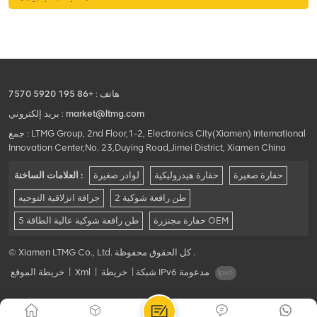
هاتف :
+86 195 5920 7570
market@ltmg.com
بريد إلكتروني :
جمع : LTMG Group, 2nd Floor,1-2, Electronics City(Xiamen) International
Innovation Center,No. 23,Duying Road,Jimei District, Xiamen China
حفارة صغيرة
حفارة هيدروليكية
لوادر صغيرة
العلامات الساخنة :
2 طن رافعة شوكية
جرافة انزلاقية التوجيه
حفارة مجنزرة OEM
5 طن رافعة شوكية عالية الطاقة
© Xiamen LTMG Co., Ltd. كل الحقوق محفوظة .
شبكة IPv6 مدعومة
|
خريطة
|
Xml
|
خريطة الموقع