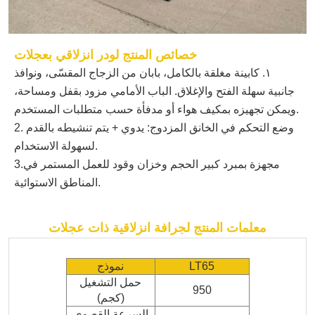
خصائص المنتج لودر انزلاقي بعجلات
١. كابينة مغلقة بالكامل، بابان من الزجاج المقسّى، ونوافذ
جانبية سهلة الفتح والإغلاق. الباب الأمامي مزود بقفل ومساحة،
ويمكن تجهيزه بمكيف هواء أو مدفأة حسب متطلبات المستخدم.
2. وضع التحكم في الخانق المزدوج: يدوي + يتم تنشيطه بالقدم
لسهولة الاستخدام.
3.مجهزة بمبرد كبير الحجم وخزان وقود للعمل المستمر في
المناطق الاستوائية.
معلمات المنتج لجرافة انزلاقية ذات عجلات
LT65
نموذج
حمل التشغيل
950
(كجم)
السرعة القصوى