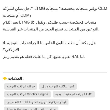
٣. هل يمكن لشركة LTMG توفير منتجات مخصصة؟ منتجات OEM
أم منتجات ODM؟
نعم، تُقدّم LTMG منتجات مُخصّصة حسب طلبكم، ونقبل كلا
النوعين من المنتجات. نصنع العديد من المنتجات غير القياسية.
4. هل يمكننا أن نطلب اللون الخاص بنا للجرافة ذات التوجيه
الانزلاقي؟
نعم بالطبع، كل ما عليك فعله هو تقديم رمز RAL لنا.
العلامات :
كبير انزلاقية التوجيه ديزل
جرافة انزلاقية التوجيه
جرافة انزلاقية التوجيه LTMG
انزلاقية التوجيه Xinchai Engine
لوادر انزلاقية التوجيه الملونة القابلة للتخصيص
Euro V Engine جرافة انزلاقية التوجيه