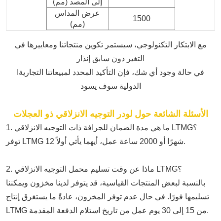
إلى المصد (مم)
عرض المداس
1500
(مم)
مع الابتكار التكنولوجي، سيستمر تكوين منتجاتنا ومعاييرها في
التغير دون سابق إنذار
في حالة وجود أي شك، فإن التأكيد المحدد لمبيعاتنا التجارية
I
الدولية سوف يسود
الأسئلة الشائعة حول لودر التوجيه الانزلاقي ذو العجلات
1. ما هي مدة الضمان للجرافة ذات التوجيه الانزلاقي LTMG؟
توفر LTMG 12 شهرًا أو 2000 ساعة عمل، أيهما يأتي أولاً.
2. ماذا عن وقت تسليم محمل التوجيه الانزلاقي LTMG؟
بالنسبة لبعض المنتجات القياسية، قد يتوفر لدينا مخزون ويمكننا
تسليمها فورًا. في حال عدم توفر المخزون، عادةً ما يستغرق إنتاج
LTMG من 15 إلى 30 يوم عمل من تاريخ استلام الدفعة المقدمة.