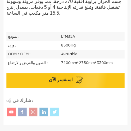
جسم الخزان بزاوية أفقية 270 درجة، مما يوفر مرونة وسهولة
تشغيل فائقة. وتبلغ قدرته الإنتاجية 4 أو 5 دفعات، بمعدل إنتاج
15.5 متر مكعب في الساعة.
LTM35A
نموذج :
8500 kg
وزن :
ODM / OEM :
Available
7100mm*2750mm*3300mm
الطول والعرض والارتفاع :
استفسر الآن
شارك في :