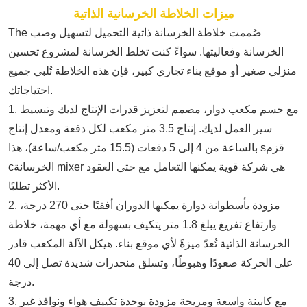
ميزات الخلاطة الخرسانية الذاتية
صُممت خلاطة الخرسانة ذاتية التحميل لتسهيل وصب
e
Th
الخرسانة وفعاليتها. سواءً كنت تخلط الخرسانة لمشروع تحسين
منزلي صغير أو موقع بناء تجاري كبير، فإن هذه الخلاطة تُلبي جميع
احتياجاتك.
1. مع جسم مكعب دوار، مصمم لتعزيز قدرات الإنتاج لديك وتبسيط
سير العمل لديك. إنتاج 3.5 متر مكعب لكل دفعة ومعدل إنتاج
قزم
s
بالساعة من 4 إلى 5 دفعات (15.5 متر مكعب/ساعة)، هذا
ixer هي شركة قوية يمكنها التعامل مع حتى العقود
m
الخرسانة
c
الأكثر تطلبًا.
2. مزودة بأسطوانة دوارة يمكنها الدوران أفقيًا حتى 270 درجة،
وارتفاع تفريغ يبلغ 1.8 متر يتكيف بسهولة مع أي مهمة،
خلاطة
الخرسانة الذاتية
تُعدّ ميزةً لأي موقع بناء. هيكل الآلة المكعب قادر
على الحركة صعودًا وهبوطًا، وتسلق منحدرات شديدة تصل إلى 40
درجة.
3. مع كابينة واسعة ومريحة مزودة بوحدة تكييف هواء ونوافذ غير