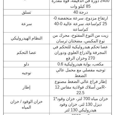
2400 دورة في الدقيقة، قوة مقدرة
85 كيلو وات
40 درجة
تسلق
ارتفاع مزدوج، سرعة منخفضة 0-
25 كم/ساعة، سرعة عالية 0-40
سرعة
كم/ساعة
زيت من النوع المفتوح، محرك من
النظام الهيدروليكي
نوع المكبس، مضختان ترسان
عصا تحكم هيدروليكية للتحكم في
المجرفة والذراع العلوي ودوران
عصا التحكم
270 وخزان الرفع
0.6 مكعب، بوابة هيدروليكية
دلو
توجيه مفصلي مع محمل عالي
توجيه
الضغط
إطار فراغ عالي الضغط مصنوع
من أسلاك فولاذية مقاس 12R-
إطار
22.5
1*خزان مياه 700 لتر، خزان وقود
خزان الوقود / خزان
ديزل 130 لتر، خزان وقود
المياه
هيدروليكي 130 لتر