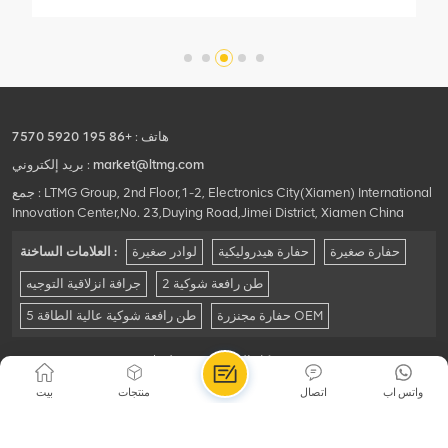
هاتف :
+86 195 5920 7570
market@ltmg.com
بريد إلكتروني :
جمع : LTMG Group, 2nd Floor,1-2, Electronics City(Xiamen) International
Innovation Center,No. 23,Duying Road,Jimei District, Xiamen China
حفارة صغيرة
حفارة هيدروليكية
لوادر صغيرة
العلامات الساخنة :
2 طن رافعة شوكية
جرافة انزلاقية التوجيه
حفارة مجنزرة OEM
5 طن رافعة شوكية عالية الطاقة
© Xiamen LTMG Co., Ltd. كل الحقوق محفوظة .
شبكة IPv6 مدعومة
|
خريطة
|
Xml
|
خريطة الموقع
واتس اب
اتصال
منتجات
بيت