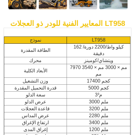
المعايير الفنية للودر ذو العجلات LT958
LT958
نموذج
162 كيلو واط/2200 دورة/
الطاقة المقدرة
دقيقة
ويتشاي/كومينز
محرك
7970 مم × 3000 مم × 3540
الأبعاد الكلية
مم
17400 كجم
وزن التشغيل
5000 كجم
قدرة التحميل المقدرة
3م³
سعة الدلو
3000 ملم
عرض الدلو
3200 ملم
قاعدة العجلات
2280 ملم
عرض المداس
3400 ملم
ارتفاع الإغراق
1200 ملم
إغراق المدى