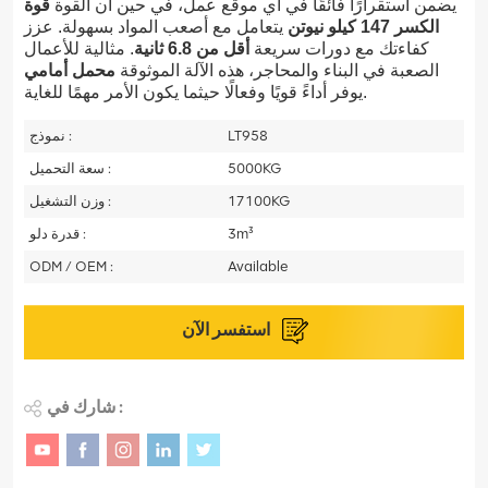
يضمن استقرارًا فائقًا في أي موقع عمل، في حين أن القوة
قوة
الكسر 147 كيلو نيوتن
يتعامل مع أصعب المواد بسهولة. عزز
كفاءتك مع دورات سريعة
أقل من 6.8 ثانية
. مثالية للأعمال
الصعبة في البناء والمحاجر، هذه الآلة الموثوقة
محمل أمامي
يوفر أداءً قويًا وفعالًا حيثما يكون الأمر مهمًا للغاية.
LT958
نموذج :
5000KG
سعة التحميل :
17100KG
وزن التشغيل :
3m³
قدرة دلو :
ODM / OEM :
Available
استفسر الآن
شارك في :