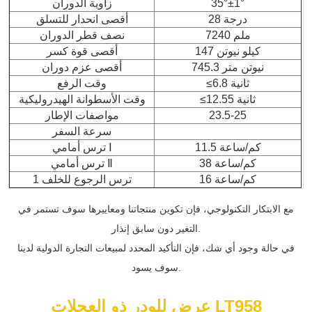
35°±1°
زاوية الدوران
28 درجة
أقصى انحدار للتسلق
7240 ملم
نصف قطر الدوران
147 كيلو نيوتن
أقصى قوة كسر
745.3 نيوتن متر
أقصى عزم دوران
≤6.8 ثانية
وقت الرفع
≤12.55 ثانية
وقت الأسطوانة الهيدروليكية
23.5-25
مواصفات الإطار
سرعة السفر
11.5 كم/ساعة
Ⅰ
ترس أمامي
38 كم/ساعة
Ⅱ
ترس أمامي
16 كم/ساعة
ترس الرجوع للخلف 1
مع الابتكار التكنولوجي، فإن تكوين منتجاتنا ومعاييرها سوف تستمر في
التغير دون سابق إنذار.
في حالة وجود أي شك، فإن التأكيد المحدد لمبيعات التجارة الدولية لدينا
سوف يسود.
عرض للودر ذو العجلات LT958