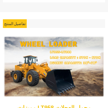
تفاصيل المنتج
محمل العجلات
مميزات LT958