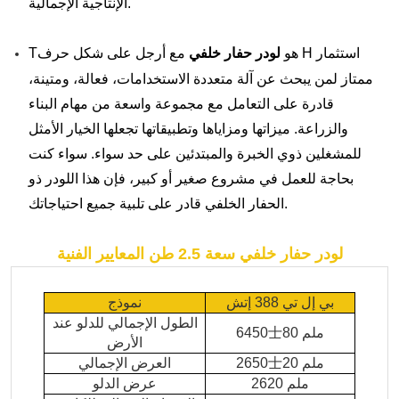
الإنتاجية الإجمالية.
استثمار
مع أرجل على شكل حرف H
هو
لودر حفار خلفي
T
ممتاز لمن يبحث عن آلة متعددة الاستخدامات، فعالة، ومتينة،
قادرة على التعامل مع مجموعة واسعة من مهام البناء
والزراعة. ميزاتها ومزاياها وتطبيقاتها تجعلها الخيار الأمثل
للمشغلين ذوي الخبرة والمبتدئين على حد سواء. سواء كنت
بحاجة للعمل في مشروع صغير أو كبير، فإن هذا اللودر ذو
الحفار الخلفي قادر على تلبية جميع احتياجاتك.
لودر حفار خلفي سعة 2.5 طن
المعايير الفنية
بي إل تي 388 إتش
نموذج
الطول الإجمالي للدلو عند
80 ملم
士
6450
الأرض
20 ملم
士
2650
العرض الإجمالي
2620 ملم
عرض الدلو