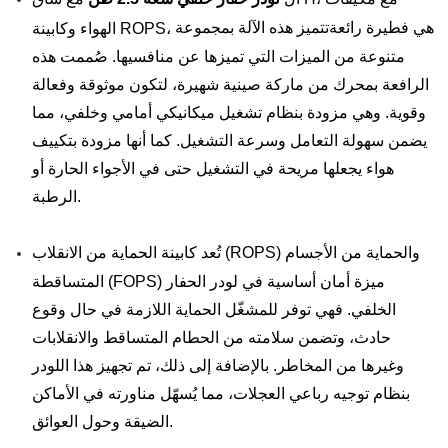
هي فطيرة رائعة
تتميز هذه الآلة بمجموعة
الهواء وكابينة ROPS،
متنوعة من الميزات التي تميزها عن منافسيها. صُممت هذه
الرافعة بمحرك من ماركة صينية شهيرة، لتكون موثوقة وفعالة
وقوية. وهي مزودة بنظام تشغيل ميكانيكي أمامي وخلفي، مما
يضمن سهولة التعامل وسرعة التشغيل. كما أنها مزودة بتكييف
هواء يجعلها مريحة في التشغيل حتى في الأجواء الحارة أو
الرطبة.
تُعد كابينة الحماية من الانقلاب (ROPS) والحماية من الأجسام
المتساقطة (FOPS) ميزة أمان أساسية في لودر الحفار
الخلفي. فهي توفر للمشغّل الحماية اللازمة في حال وقوع
حادث، وتضمن سلامته من الحطام المتساقط والانقلابات
وغيرها من المخاطر. بالإضافة إلى ذلك، تم تجهيز هذا اللودر
بنظام توجيه رباعي العجلات، مما يُسهّل مناورته في الأماكن
الضيقة وحول العوائق.