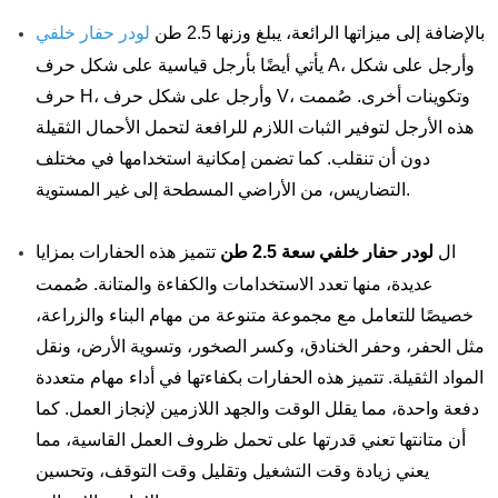
بالإضافة إلى ميزاتها الرائعة، يبلغ وزنها 2.5 طن
لودر حفار خلفي
يأتي أيضًا بأرجل قياسية على شكل حرف A، وأرجل على شكل
حرف H، وأرجل على شكل حرف V، وتكوينات أخرى. صُممت
هذه الأرجل لتوفير الثبات اللازم للرافعة لتحمل الأحمال الثقيلة
دون أن تنقلب. كما تضمن إمكانية استخدامها في مختلف
التضاريس، من الأراضي المسطحة إلى غير المستوية.
ال
لودر حفار خلفي سعة 2.5 طن
تتميز هذه الحفارات بمزايا
عديدة، منها تعدد الاستخدامات والكفاءة والمتانة. صُممت
خصيصًا للتعامل مع مجموعة متنوعة من مهام البناء والزراعة،
مثل الحفر، وحفر الخنادق، وكسر الصخور، وتسوية الأرض، ونقل
المواد الثقيلة. تتميز هذه الحفارات بكفاءتها في أداء مهام متعددة
دفعة واحدة، مما يقلل الوقت والجهد اللازمين لإنجاز العمل. كما
أن متانتها تعني قدرتها على تحمل ظروف العمل القاسية، مما
يعني زيادة وقت التشغيل وتقليل وقت التوقف، وتحسين