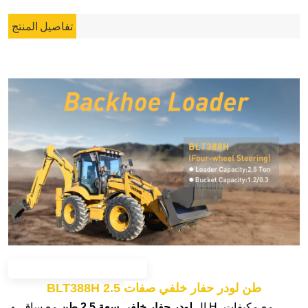
تفاصيل المنتج
BLT388H 2.5 طن
لودر حفار خلفي
صفات
ال
لودر حفار خلفي سعة 2.5 طن
مع ساق H، مع مكيفات