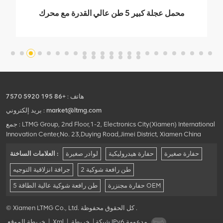
محمل عجلة كبير 5 طن عالي القدرة مع محرك
Weichai
هاتف :
+86 195 5920 7570
market@ltmg.com
بريد إلكتروني :
جمع : LTMG Group, 2nd Floor,1-2, Electronics City(Xiamen) International
Innovation Center,No. 23,Duying Road,Jimei District, Xiamen China
حفارة صغيرة
حفارة هيدروليكية
لوادر صغيرة
العلامات الساخنة :
2 طن رافعة شوكية
جرافة انزلاقية التوجيه
حفارة مجنزرة OEM
5 طن رافعة شوكية عالية الطاقة
© Xiamen LTMG Co., Ltd. كل الحقوق محفوظة .
شبكة IPv6 مدعومة
|
خريطة
|
Xml
|
خريطة الموقع