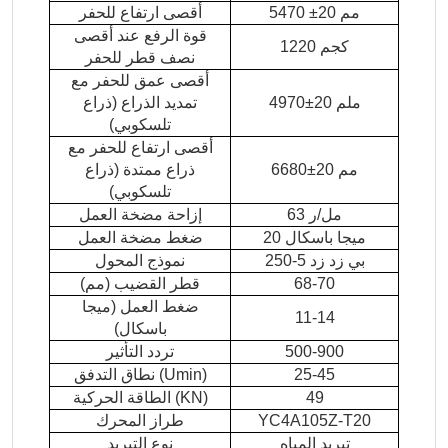
5470 ±20 مم
أقصى ارتفاع للحفر
قوة الرفع عند أقصى
1220 كجم
نصف قطر للحفر
أقصى عمق للحفر مع
4970±20 ملم
تمديد الذراع (ذراع
تلسكوبي)
أقصى ارتفاع للحفر مع
6680±20 مم
ذراع ممتدة (ذراع
تلسكوبي)
63 مل/ر
إزاحة مضخة العمل
20 ميجا باسكال
ضغط مضخة العمل
بي زد زد 5-250
نموذج المحول
68-70
قطر القضيب (مم)
ضغط العمل (ميجا
11-14
باسكال)
500-900
تردد التأثير
25-45
نطاق التدفق (Umin)
49
الطاقة الحركية (KN)
YC4A105Z-T20
طراز المحرك
تبريد المياه
نوع التبريد