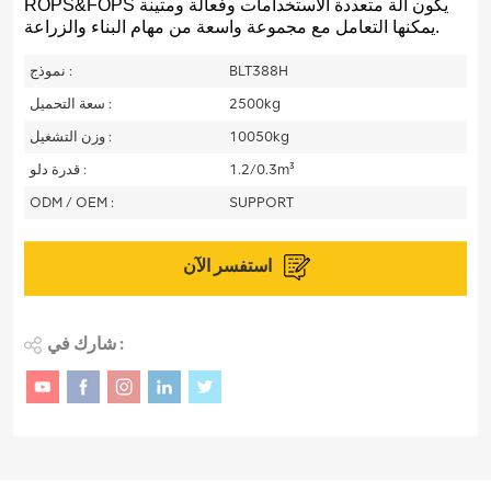
يكون
آلة متعددة الاستخدامات وفعالة ومتينة
ROPS&FOPS
يمكنها التعامل مع مجموعة واسعة من مهام البناء والزراعة.
BLT388H
نموذج :
2500kg
سعة التحميل :
10050kg
وزن التشغيل :
1.2/0.3m³
قدرة دلو :
ODM / OEM :
SUPPORT
استفسر الآن
شارك في :