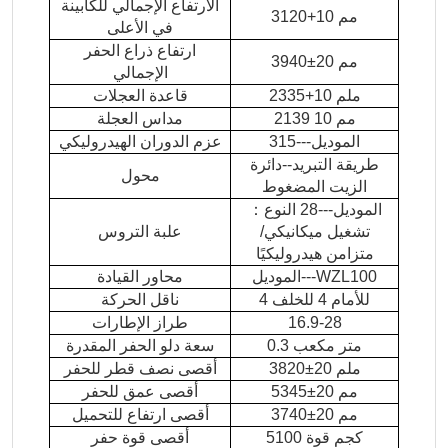
الارتفاع الإجمالي للكابينة
3120+10 مم
في الأعلى
ارتفاع ذراع الحفر
3940±20 مم
الإجمالي
2335+10 ملم
قاعدة العجلات
2139 10 مم
مداس العجلة
الموديل---315
عزم الدوران الهيدروليكي
طريقة التبريد--دائرة
محول
الزيت المضغوط
الموديل---28 النوع
：
تشغيل ميكانيكي/
علبة التروس
متزامن هيدروليكيًا
الموديل---WZL100
محاور القيادة
للأمام 4 للخلف 4
ناقل الحركة
16.9-28
طراز الإطارات
0.3 متر مكعب
سعة دلو الحفر المقدرة
3820±20 ملم
أقصى نصف قطر للحفر
5345±20 مم
أقصى عمق للحفر
3740±20 مم
أقصى ارتفاع للتحميل
5100 كجم قوة
أقصى قوة حفر