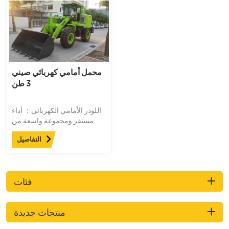
محمل أمامي كهربائي صيني
3 طن
اللودر الأمامي الكهربائي： أداء
مستقر ومجموعة واسعة من
الاستخدام. قوة متزايدة، طاقة
التفاصيل
قوية، طاقة عالية واستهلاك
منخفض للوقود للعلامات التجارية
الكبرى. تعميق القادوس، والمواد
الحقيقية، والجودة الخالية من
فئات
القلق. سهل التشغيل وسهل
الاستخدام.
منتجات جديدة