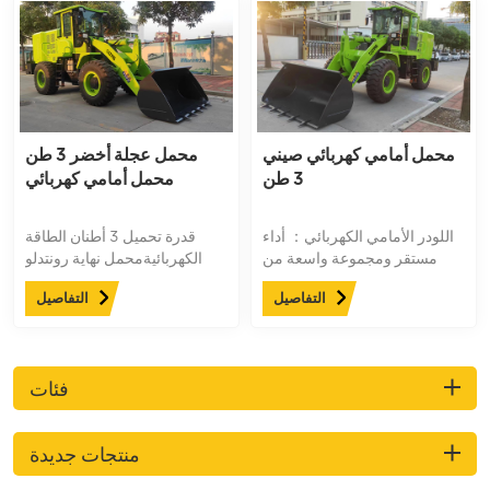
محمل أمامي كهربائي صيني
محمل عجلة أخضر 3 طن
3 طن
محمل أمامي كهربائي
اللودر الأمامي الكهربائي： أداء
قدرة تحميل 3 أطنان الطاقة
مستقر ومجموعة واسعة من
الكهربائيةمحمل نهاية رونتدلو
الاستخدام. قوة متزايدة، طاقة
سعة ٢ متر مكعب. شحن سريع
التفاصيل
التفاصيل
قوية، طاقة عالية واستهلاك
لمدة ساعة واحدة فقط، ومدة
منخفض للوقود للعلامات التجارية
تشغيل تصل إلى ٧ ساعات.
الكبرى. تعميق القادوس، والمواد
الحقيقية، والجودة الخالية من
فئات
القلق. سهل التشغيل وسهل
الاستخدام.
منتجات جديدة