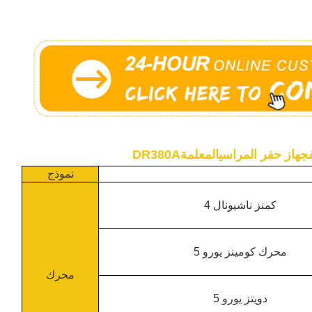
جهاز حفر المراسي
المعلمة
DR380A
نموذج
كمنز ناشيونال 4
محرك كومينز يورو 5
محرك
دويتز يورو 5