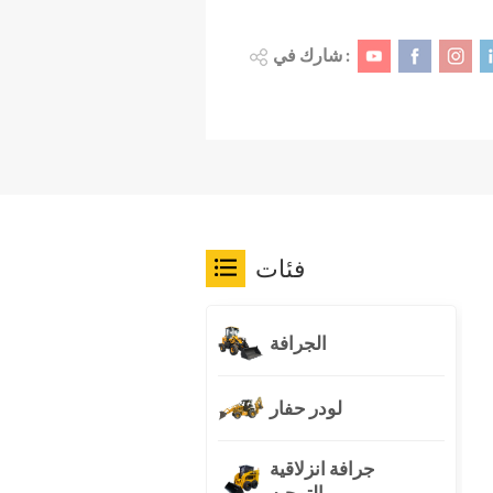
شارك في :
فئات
الجرافة
لودر حفار
جرافة انزلاقية
التوجيه