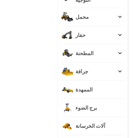
محمل
حفار
المطحنة
جرافة
الممهدة
برج الضوء
آلات الخرسانة