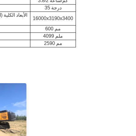
3.8/2 كم/ساعة
35 درجة
16000x3190x3400
600 مم
4099 ملم
2590 مم