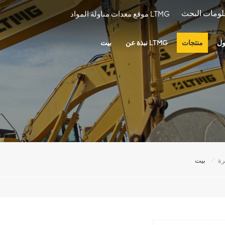
موقع معدات مناولة المواد LTMG
ول
منتجات
نبذة عن LTMG
بيت
/
رة
بيت