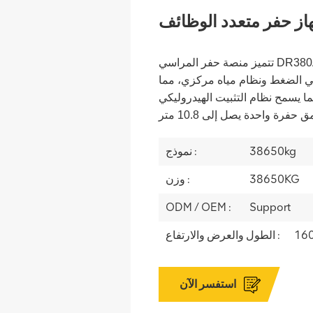
تتميز منصة حفر المراسي DR380A بذراع دوار هيدروليكي للحفر الرأسي
ي الضغط ونظام مياه مركزي، مما
. كما يسمح نظام التثبيت الهيدروليكي
38650kg
نموذج :
38650KG
وزن :
ODM / OEM :
Support
16
الطول والعرض والارتفاع :
استفسر الآن