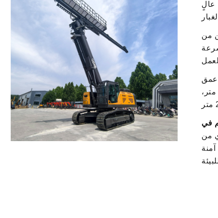
عالٍ
ّن من
سرعة
عمق
لحفرة الواحدة يصل إلى 10.8 متر،
م في
ي من
آمنة