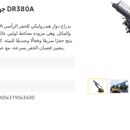
جهاز حفر متعدد الوظائف DR380A
والمائل. وهي مزودة بضاغط لولبي عال
يتيح حفرًا سريعًا وفعالًا وصديقًا للبيئة
بتغيير قضبان الحفر بسرعة، مع عمق حفرة واحدة يصل إلى 10.8 متر.
000x3190x3400