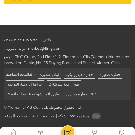
التشغيلية الهائلة البالغة 12 طنًا،
تم تصميم اللودر الخاص بنا
للتعامل حتى مع أصعب الأحمال.
هاتف :
+86 195 5920 7570
market@ltmg.com
بريد إلكتروني :
جمع : LTMG Group, 2nd Floor,1-2, Electronics City(Xiamen) International
Innovation Center,No. 23,Duying Road,Jimei District, Xiamen China
حفارة صغيرة
حفارة هيدروليكية
لوادر صغيرة
العلامات الساخنة :
2 طن رافعة شوكية
جرافة انزلاقية التوجيه
حفارة مجنزرة OEM
5 طن رافعة شوكية عالية الطاقة
© Xiamen LTMG Co., Ltd. كل الحقوق محفوظة .
شبكة IPv6 مدعومة
|
خريطة
|
Xml
|
خريطة الموقع