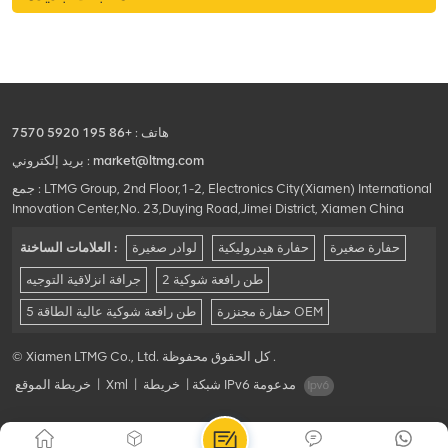
هاتف :
+86 195 5920 7570
market@ltmg.com
بريد إلكتروني :
جمع : LTMG Group, 2nd Floor,1-2, Electronics City(Xiamen) International
Innovation Center,No. 23,Duying Road,Jimei District, Xiamen China
حفارة صغيرة
حفارة هيدروليكية
لوادر صغيرة
العلامات الساخنة :
2 طن رافعة شوكية
جرافة انزلاقية التوجيه
حفارة مجنزرة OEM
5 طن رافعة شوكية عالية الطاقة
© Xiamen LTMG Co., Ltd. كل الحقوق محفوظة .
شبكة IPv6 مدعومة
|
خريطة
|
Xml
|
خريطة الموقع