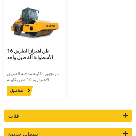
16 طن اهتزاز الطريق
الأسطوانة آلة طبل واحد
تم تجهيز ماكينة مدحلة الطريق
الاهتزازية 16 طن بكابينة
ومحرك Weichai بشكل قياسي،
التفاصيل
ويمكن تجهيزها بمكيف هواء
للتدفئة والتبريد ومحرك
Cummins لتلبية احتياجات
التشغيل المختلفة.
فئات
منتجات جديدة