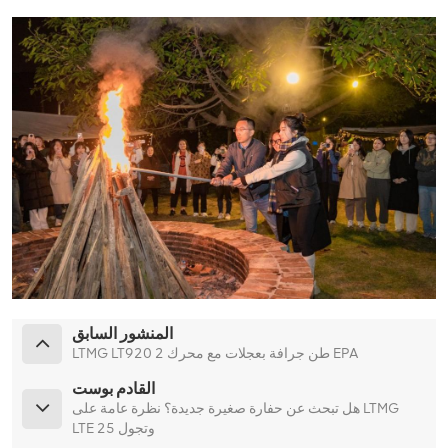
المنشور السابق
LTMG LT920 2 طن جرافة بعجلات مع محرك EPA
القادم بوست
هل تبحث عن حفارة صغيرة جديدة؟ نظرة عامة على LTMG
LTE 25 وتجول