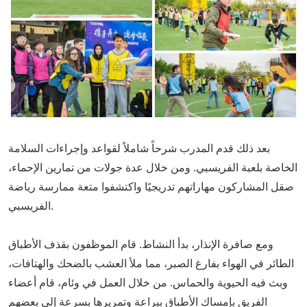
بعد ذلك قدم المدرب شرحاً شاملاً لقواعد وإجراءات السلامة
الخاصة بلعبة الفريسبي. ومن خلال عدة جولات من تمارين الإحماء،
صقل المشاركون مهاراتهم تدريجيًا واكتشفوا متعة ممارسة رياضة
الفريسبي.
ومع صافرة الإنذار، بدأ النشاط. قام الموظفون بقذف الأطباق
الطائر في الهواء بفارغ الصبر، مما ملأ العشب بالضحك والهتافات،
وبث فيه الحيوية والحماس. من خلال العمل في وئام، قام أعضاء
الفريق بإمساك الأطباق ببراعة وتمريرها بسرعة إلى بعضهم