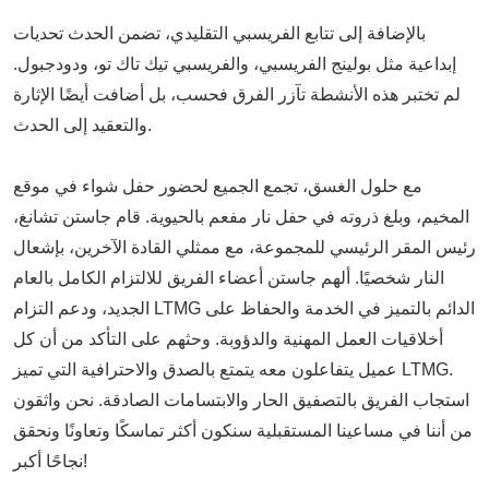
بالإضافة إلى تتابع الفريسبي التقليدي، تضمن الحدث تحديات
إبداعية مثل بولينج الفريسبي، والفريسبي تيك تاك تو، ودودجبول.
لم تختبر هذه الأنشطة تآزر الفرق فحسب، بل أضافت أيضًا الإثارة
والتعقيد إلى الحدث.
مع حلول الغسق، تجمع الجميع لحضور حفل شواء في موقع
المخيم، وبلغ ذروته في حفل نار مفعم بالحيوية. قام جاستن تشانغ،
رئيس المقر الرئيسي للمجموعة، مع ممثلي القادة الآخرين، بإشعال
النار شخصيًا. ألهم جاستن أعضاء الفريق للالتزام الكامل بالعام
الجديد، ودعم التزام LTMG الدائم بالتميز في الخدمة والحفاظ على
أخلاقيات العمل المهنية والدؤوبة. وحثهم على التأكد من أن كل
عميل يتفاعلون معه يتمتع بالصدق والاحترافية التي تميز LTMG.
استجاب الفريق بالتصفيق الحار والابتسامات الصادقة. نحن واثقون
من أننا في مساعينا المستقبلية سنكون أكثر تماسكًا وتعاونًا ونحقق
نجاحًا أكبر!