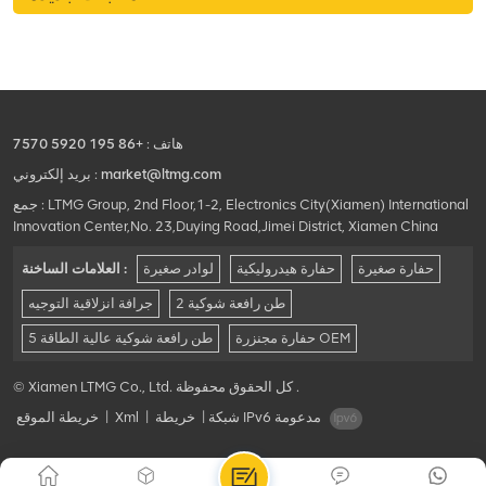
التعامل مع أصعب المهام. سواء
كنت تعمل في مستودع أو موقع
بناء أو أي بيئة صناعية أخرى،
هاتف :
+86 195 5920 7570
market@ltmg.com
بريد إلكتروني :
جمع : LTMG Group, 2nd Floor,1-2, Electronics City(Xiamen) International
Innovation Center,No. 23,Duying Road,Jimei District, Xiamen China
حفارة صغيرة
حفارة هيدروليكية
لوادر صغيرة
العلامات الساخنة :
2 طن رافعة شوكية
جرافة انزلاقية التوجيه
حفارة مجنزرة OEM
5 طن رافعة شوكية عالية الطاقة
© Xiamen LTMG Co., Ltd. كل الحقوق محفوظة .
شبكة IPv6 مدعومة
|
خريطة
|
Xml
|
خريطة الموقع