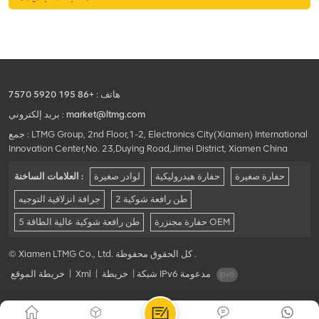
هاتف :
+86 195 5920 7570
market@ltmg.com
بريد إلكتروني :
جمع : LTMG Group, 2nd Floor,1-2, Electronics City(Xiamen) International
Innovation Center,No. 23,Duying Road,Jimei District, Xiamen China
حفارة صغيرة
حفارة هيدروليكية
لوادر صغيرة
العلامات الساخنة :
2 طن رافعة شوكية
جرافة انزلاقية التوجيه
حفارة مجنزرة OEM
5 طن رافعة شوكية عالية الطاقة
© Xiamen LTMG Co., Ltd. كل الحقوق محفوظة .
شبكة IPv6 مدعومة
|
خريطة
|
Xml
|
خريطة الموقع