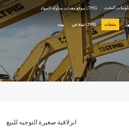
موقع معدات مناولة المواد LTMG
ول
منتجات
نبذة عن LTMG
بيت
انزلاقية صغيرة التوجيه للبيع