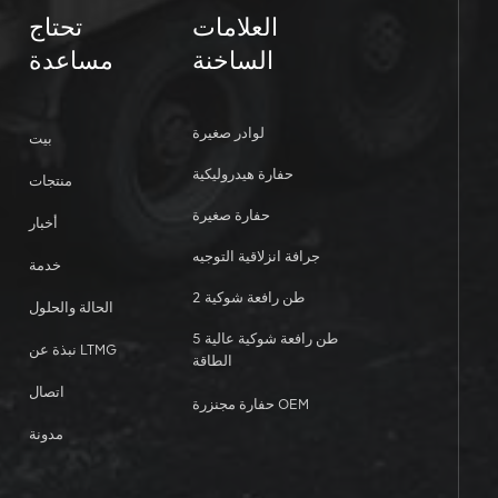
العلامات
تحتاج
الساخنة
مساعدة
لوادر صغيرة
بيت
حفارة هيدروليكية
منتجات
حفارة صغيرة
أخبار
جرافة انزلاقية التوجيه
خدمة
2 طن رافعة شوكية
الحالة والحلول
5 طن رافعة شوكية عالية
نبذة عن LTMG
الطاقة
اتصال
حفارة مجنزرة OEM
مدونة