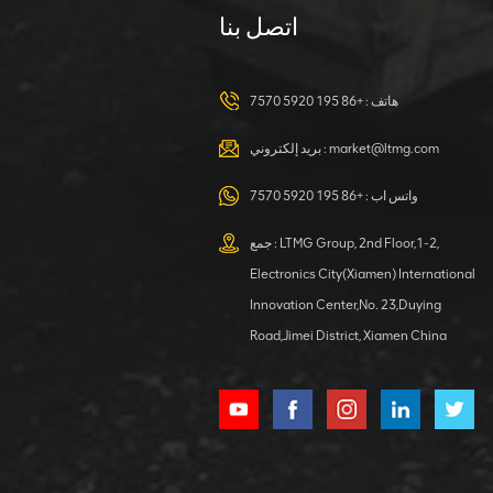
اتصل بنا
حفارة هيدروليكية
سعة 23 طنًا لأي
مهمة
هاتف :
+86 195 5920 7570
عرض التفاصيل
market@ltmg.com
بريد إلكتروني :
حفارة بعجلات
سعة 40 طنًا مع
واتس اب :
+86 195 5920 7570
ملحق سحب
جمع : LTMG Group, 2nd Floor,1-2,
عرض التفاصيل
Electronics City(Xiamen) International
Innovation Center,No. 23,Duying
حفارة هيدروليكية
Road,Jimei District, Xiamen China
4000 كجم
بمحرك كوبوتا
عرض التفاصيل
محمل عجلة كبير