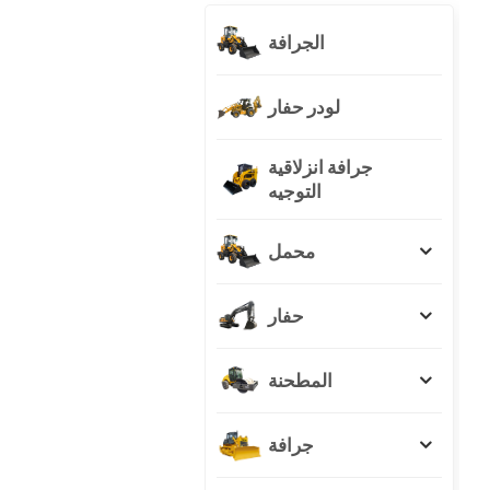
الجرافة
لودر حفار
جرافة انزلاقية
التوجيه
محمل
حفار
المطحنة
جرافة