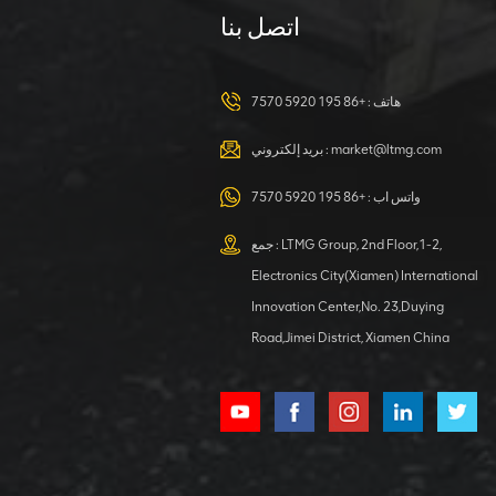
اتصل بنا
حفارة هيدروليكية
سعة 23 طنًا لأي
مهمة
هاتف :
+86 195 5920 7570
عرض التفاصيل
market@ltmg.com
بريد إلكتروني :
حفارة بعجلات
سعة 40 طنًا مع
واتس اب :
+86 195 5920 7570
ملحق سحب
جمع : LTMG Group, 2nd Floor,1-2,
عرض التفاصيل
Electronics City(Xiamen) International
Innovation Center,No. 23,Duying
حفارة هيدروليكية
Road,Jimei District, Xiamen China
4000 كجم
بمحرك كوبوتا
عرض التفاصيل
محمل عجلة كبير