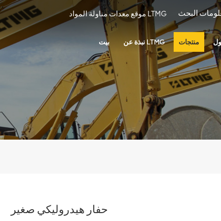
موقع معدات مناولة المواد LTMG
ول
منتجات
نبذة عن LTMG
بيت
حفار هيدروليكي صغير