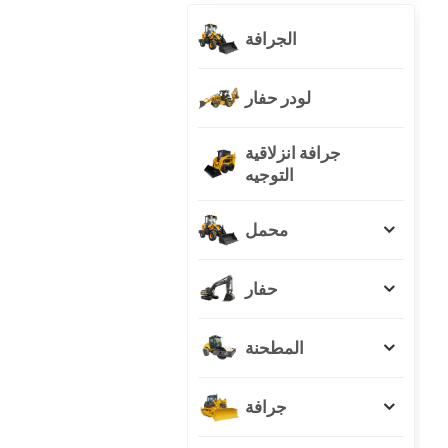
الجرافة
لودر حفار
جرافة انزلاقية
التوجيه
محمل
حفار
المطحنة
جرافة