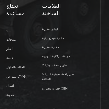
العلامات
تحتاج
الساخنة
مساعدة
لوادر صغيرة
بيت
حفارة هيدروليكية
منتجات
حفارة صغيرة
أخبار
جرافة انزلاقية التوجيه
خدمة
2 طن رافعة شوكية
الحالة والحلول
5 طن رافعة شوكية عالية
نبذة عن LTMG
الطاقة
اتصال
حفارة مجنزرة OEM
مدونة