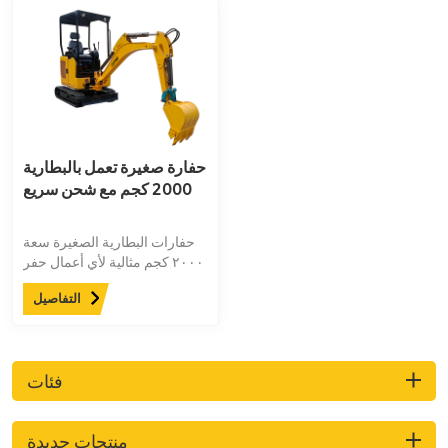
حفارة صغيرة تعمل بالبطارية
2000 كجم مع شحن سريع
حفارات البطارية الصغيرة سعة
٢٠٠٠ كجم مثالية لأي أعمال حفر
داخلية قد تحتاجها. بفضل انبعاثاتها
التفاصيل
الصفرية، تُنجز هذه الآلات
الموثوقة أعمالك بكفاءة وأمان.
فئات
منتجات جديدة