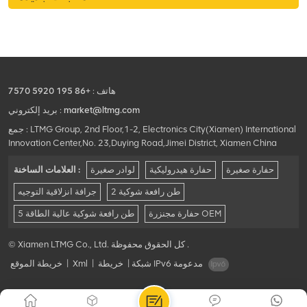
هاتف :
+86 195 5920 7570
market@ltmg.com
بريد إلكتروني :
جمع : LTMG Group, 2nd Floor,1-2, Electronics City(Xiamen) International
Innovation Center,No. 23,Duying Road,Jimei District, Xiamen China
حفارة صغيرة
حفارة هيدروليكية
لوادر صغيرة
العلامات الساخنة :
2 طن رافعة شوكية
جرافة انزلاقية التوجيه
حفارة مجنزرة OEM
5 طن رافعة شوكية عالية الطاقة
© Xiamen LTMG Co., Ltd. كل الحقوق محفوظة .
شبكة IPv6 مدعومة
|
خريطة
|
Xml
|
خريطة الموقع