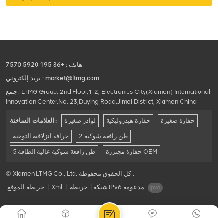
السرة. بالإضافة إلى ذلك ، يمكنها
أداء مهام مختلفة مثل حفر
الخنادق والتسميد وإزالة الأعشاب
الضارة.
هاتف :
+86 195 5920 7570
market@ltmg.com
بريد إلكتروني :
جمع : LTMG Group, 2nd Floor,1-2, Electronics City(Xiamen) International
Innovation Center,No. 23,Duying Road,Jimei District, Xiamen China
حفارة صغيرة
حفارة هيدروليكية
لوادر صغيرة
العلامات الساخنة :
2 طن رافعة شوكية
جرافة انزلاقية التوجيه
حفارة مجنزرة OEM
5 طن رافعة شوكية عالية الطاقة
© Xiamen LTMG Co., Ltd. كل الحقوق محفوظة .
شبكة IPv6 مدعومة
|
خريطة
|
Xml
|
خريطة الموقع