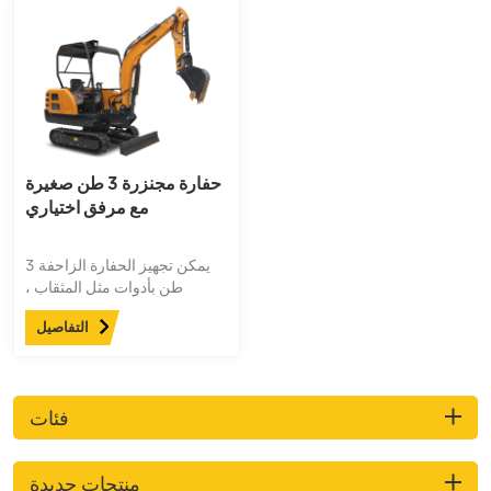
حفارة مجنزرة 3 طن صغيرة
مع مرفق اختياري
يمكن تجهيز الحفارة الزاحفة 3
طن بأدوات مثل المثقاب ،
والخطاف ، والمطرقة
التفاصيل
الهيدروليكية ، والدلو الضيق ، مما
يسمح باستخدام متعدد
الاستخدامات وفعال عبر مجموعة
واسعة من المهام. إنه مناسب
فئات
بشكل خاص للاستخدام في
المساحات المحدودة ، مثل
البساتين للمحاصيل مثل الكيوي
منتجات جديدة
وكروم العنب والبرتقال والبرتقال