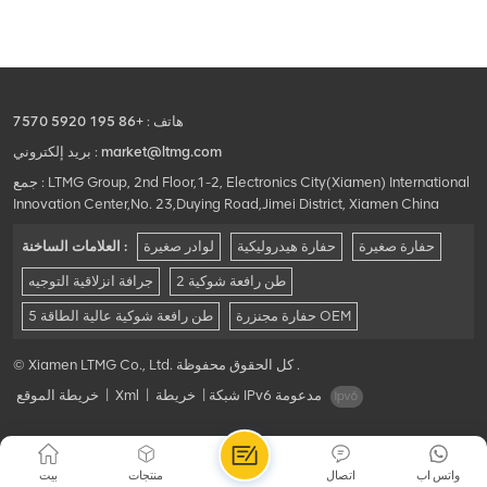
هاتف :
+86 195 5920 7570
market@ltmg.com
بريد إلكتروني :
جمع : LTMG Group, 2nd Floor,1-2, Electronics City(Xiamen) International
Innovation Center,No. 23,Duying Road,Jimei District, Xiamen China
حفارة صغيرة
حفارة هيدروليكية
لوادر صغيرة
العلامات الساخنة :
2 طن رافعة شوكية
جرافة انزلاقية التوجيه
حفارة مجنزرة OEM
5 طن رافعة شوكية عالية الطاقة
© Xiamen LTMG Co., Ltd. كل الحقوق محفوظة .
شبكة IPv6 مدعومة
|
خريطة
|
Xml
|
خريطة الموقع
واتس اب
اتصال
منتجات
بيت