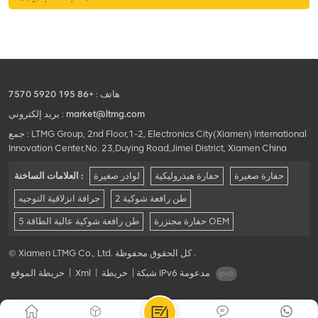
هاتف :
+86 195 5920 7570
market@ltmg.com
بريد إلكتروني :
جمع : LTMG Group, 2nd Floor,1-2, Electronics City(Xiamen) International
Innovation Center,No. 23,Duying Road,Jimei District, Xiamen China
حفارة صغيرة
حفارة هيدروليكية
لوادر صغيرة
العلامات الساخنة :
2 طن رافعة شوكية
جرافة انزلاقية التوجيه
حفارة مجنزرة OEM
5 طن رافعة شوكية عالية الطاقة
© Xiamen LTMG Co., Ltd. كل الحقوق محفوظة .
شبكة IPv6 مدعومة
|
خريطة
|
Xml
|
خريطة الموقع