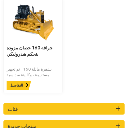
جرافة 160 حصان مزودة
بتحكم هيدروليكي
تم تجهيز T160 بشفرة مائلة
مستقيمة ، وكابينة سداسية
السطوح ، وحذاء جنزير 510 مم
التفاصيل
، وأداء قوي
فئات
منتجات جديدة