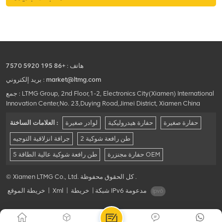
والرخام.
هاتف :
+86 195 5920 7570
market@ltmg.com
بريد إلكتروني :
جمع : LTMG Group, 2nd Floor,1-2, Electronics City(Xiamen) International
Innovation Center,No. 23,Duying Road,Jimei District, Xiamen China
حفارة صغيرة
حفارة هيدروليكية
لوادر صغيرة
العلامات الساخنة :
2 طن رافعة شوكية
جرافة انزلاقية التوجيه
حفارة مجنزرة OEM
5 طن رافعة شوكية عالية الطاقة
© Xiamen LTMG Co., Ltd. كل الحقوق محفوظة .
شبكة IPv6 مدعومة
|
خريطة
|
Xml
|
خريطة الموقع