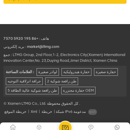
هاتف :
+86 195 5920 7570
market@ltmg.com
بريد إلكتروني :
جمع : LTMG Group, 2nd Floor,1-2, Electronics City(Xiamen) International
Innovation Center,No. 23,Duying Road,Jimei District, Xiamen China
حفارة صغيرة
حفارة هيدروليكية
لوادر صغيرة
العلامات الساخنة :
2 طن رافعة شوكية
جرافة انزلاقية التوجيه
حفارة مجنزرة OEM
5 طن رافعة شوكية عالية الطاقة
© Xiamen LTMG Co., Ltd. كل الحقوق محفوظة .
شبكة IPv6 مدعومة
|
خريطة
|
Xml
|
خريطة الموقع