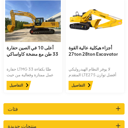
أجزاء هيكلية عالية القوة
أعلى 10 في الصين حفارة
27ton 28ton Excavator
33 طن مع مضخة كاواساكي
لا يوفر النظام الهيدروليكي
حفارة LTMG 33 طنًا بكفاءة
المتقدم LTE275 أفضل توازن
عمل ممتازة وفعالية من حيث
بين القوة والكفاءة فحسب ، بل
التكلفة
التفاصيل
التفاصيل
يمنحك أيضًا عناصر التحكم التي
تحتاجها لتلبية متطلبات الحفر
الدقيقة الخاصة بك.
فئات
منتجات جديدة