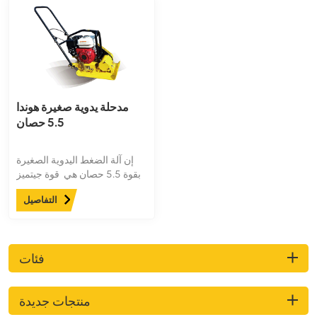
مدحلة يدوية صغيرة هوندا
5.5 حصان
إن آلة الضغط اليدوية الصغيرة
بقوة 5.5 حصان هي قوة جيتميز
جهاز ompact بميزات استثنائية،
التفاصيل
مثل سهولة المناورة ومحرك
عالي الأداء. مثالي لضغط التربة
والحصى والأسفلت، ويتفوق في
تطبيقات مثل تنسيق الحدائق
فئات
والبناء وصيانة الطرق.
منتجات جديدة