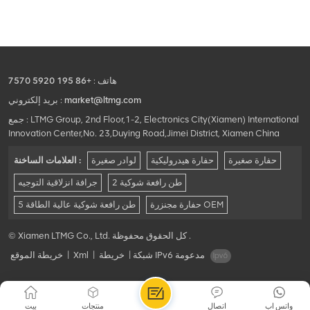
هاتف :
+86 195 5920 7570
market@ltmg.com
بريد إلكتروني :
جمع : LTMG Group, 2nd Floor,1-2, Electronics City(Xiamen) International
Innovation Center,No. 23,Duying Road,Jimei District, Xiamen China
حفارة صغيرة
حفارة هيدروليكية
لوادر صغيرة
العلامات الساخنة :
2 طن رافعة شوكية
جرافة انزلاقية التوجيه
حفارة مجنزرة OEM
5 طن رافعة شوكية عالية الطاقة
© Xiamen LTMG Co., Ltd. كل الحقوق محفوظة .
شبكة IPv6 مدعومة
|
خريطة
|
Xml
|
خريطة الموقع
واتس اب
اتصال
منتجات
بيت