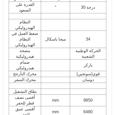
القدرة على
30 درجة
°
الصعود
النظام
الهيدروليكي
ضغط العمل في
34
ميجا باسكال
النظام
الهيدروليكي
الحركة الوطنية
مضخة
الشعبية
هيدروليكية
صمام
باركر
هيدروليكي
قوي(سونجين)
محرك التأرجح
دوسان
محرك السفر
نطاق التشغيل
أقصى نصف
mm
9850
قطر للحفر
أقصى عمق
mm
6480
للحفر