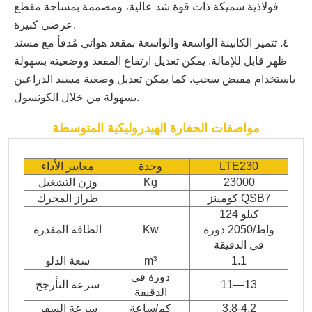
فولاذية سميكة ذات قوة شد عالية، ومصممة بمساحة مقطع
عرضي كبيرة.
٤. تتميز الكابينة الواسعة والواسعة بمقعد هوائي مُدفأ مع مسند
ظهر قابل للإمالة. يمكن تعديل ارتفاع المقعد ووضعيته بسهولة
باستخدام مقبض سحب. كما يمكن تعديل وضعية مسند الذراعين
بسهولة من خلال الكونسول.
مواصفات الحفارة الهيدروليكية المتوسطة
LTE230
وحدة
معايير الأداء
23000
Kg
وزن التشغيل
كومينز QSB7
طراز المحرك
124 كيلو
واط/2050 دورة
Kw
الطاقة المقدرة
في الدقيقة
1.1
m³
سعة الدلو
دورة في
11—13
سرعة التأرجح
الدقيقة
3.8-4.2
كم/ساعة
سرعة السفر