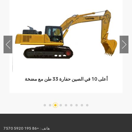
أعلى 10 في الصين حفارة 33 طن مع مضخة
كاواساكي
هاتف :
+86 195 5920 7570