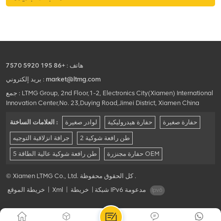
هاتف :
+86 195 5920 7570
market@ltmg.com
بريد إلكتروني :
جمع : LTMG Group, 2nd Floor,1-2, Electronics City(Xiamen) International
Innovation Center,No. 23,Duying Road,Jimei District, Xiamen China
حفارة صغيرة
حفارة هيدروليكية
لوادر صغيرة
العلامات الساخنة :
2 طن رافعة شوكية
جرافة انزلاقية التوجيه
حفارة مجنزرة OEM
5 طن رافعة شوكية عالية الطاقة
© Xiamen LTMG Co., Ltd. كل الحقوق محفوظة .
شبكة IPv6 مدعومة
|
خريطة
|
Xml
|
خريطة الموقع