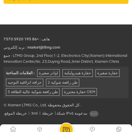
هاتف :
+86 195 5920 7570
market@ltmg.com
بريد إلكتروني :
جمع : LTMG Group, 2nd Floor,1-2, Electronics City(Xiamen) International
Innovation Center,No. 23,Duying Road,Jimei District, Xiamen China
حفارة صغيرة
حفارة هيدروليكية
لوادر صغيرة
العلامات الساخنة :
2 طن رافعة شوكية
جرافة انزلاقية التوجيه
حفارة مجنزرة OEM
5 طن رافعة شوكية عالية الطاقة
© Xiamen LTMG Co., Ltd. كل الحقوق محفوظة .
شبكة IPv6 مدعومة
|
خريطة
|
Xml
|
خريطة الموقع