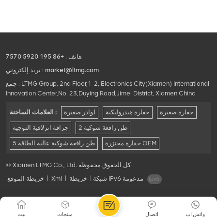
هاتف :
+86 195 5920 7570
market@ltmg.com
بريد إلكتروني :
جمع : LTMG Group, 2nd Floor,1-2, Electronics City(Xiamen) International
Innovation Center,No. 23,Duying Road,Jimei District, Xiamen China
حفارة صغيرة
حفارة هيدروليكية
لوادر صغيرة
العلامات الساخنة :
2 طن رافعة شوكية
جرافة انزلاقية التوجيه
حفارة مجنزرة OEM
5 طن رافعة شوكية عالية الطاقة
© Xiamen LTMG Co., Ltd. كل الحقوق محفوظة .
شبكة IPv6 مدعومة
|
خريطة
|
Xml
|
خريطة الموقع
واتس اب
اتصال
منتجات
بيت