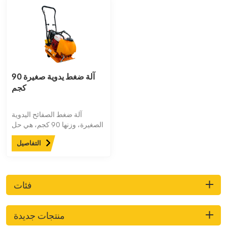
آلة ضغط يدوية صغيرة 90
كجم
آلة ضغط الصفائح اليدوية
الصغيرة، وزنها 90 كجم، هي حل
قوي ومحمول لضغط التربة
التفاصيل
والأسفلت. بفضل محرك هوندا
القوي، وتصميمها خفيف الوزن،
وأدائها الموثوق، تُعد هذه الآلة
مثالية لمشاريع البناء الصغيرة
فئات
ولمحبي الأعمال اليدوية.
منتجات جديدة