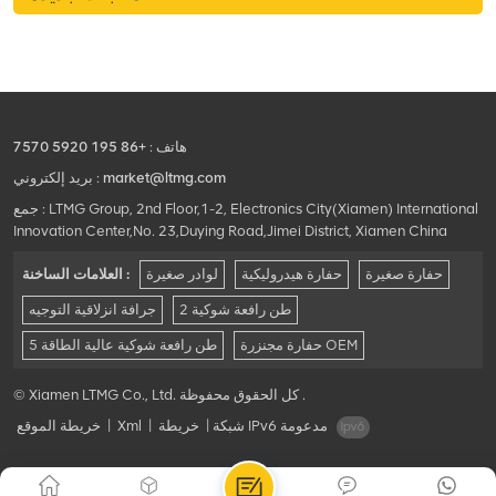
هاتف :
+86 195 5920 7570
market@ltmg.com
بريد إلكتروني :
جمع : LTMG Group, 2nd Floor,1-2, Electronics City(Xiamen) International
Innovation Center,No. 23,Duying Road,Jimei District, Xiamen China
حفارة صغيرة
حفارة هيدروليكية
لوادر صغيرة
العلامات الساخنة :
2 طن رافعة شوكية
جرافة انزلاقية التوجيه
حفارة مجنزرة OEM
5 طن رافعة شوكية عالية الطاقة
© Xiamen LTMG Co., Ltd. كل الحقوق محفوظة .
شبكة IPv6 مدعومة
|
خريطة
|
Xml
|
خريطة الموقع