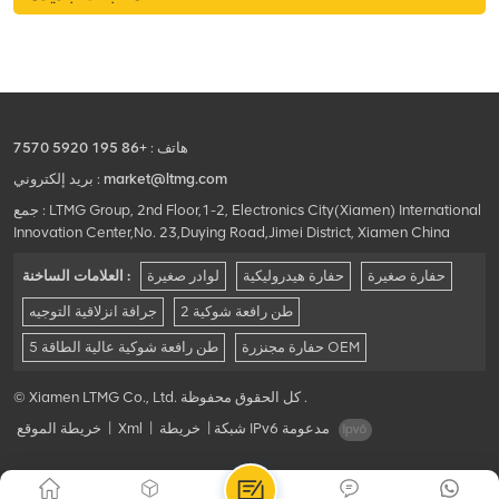
هاتف :
+86 195 5920 7570
market@ltmg.com
بريد إلكتروني :
جمع : LTMG Group, 2nd Floor,1-2, Electronics City(Xiamen) International
Innovation Center,No. 23,Duying Road,Jimei District, Xiamen China
حفارة صغيرة
حفارة هيدروليكية
لوادر صغيرة
العلامات الساخنة :
2 طن رافعة شوكية
جرافة انزلاقية التوجيه
حفارة مجنزرة OEM
5 طن رافعة شوكية عالية الطاقة
© Xiamen LTMG Co., Ltd. كل الحقوق محفوظة .
شبكة IPv6 مدعومة
|
خريطة
|
Xml
|
خريطة الموقع