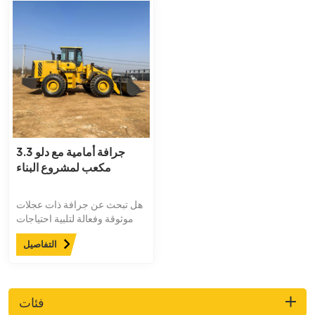
جرافة أمامية مع دلو 3.3
مكعب لمشروع البناء
هل تبحث عن جرافة ذات عجلات
موثوقة وفعالة لتلبية احتياجات
البناء والحفر الخاصة بك؟ لا تنظر
التفاصيل
أبعد من إل تي إم جي محمل
بعجل 5 طن، مصمم بشكل مريح
ومريح أداء عالي المواصفات
لإنجاز المهمة بسرعة وأمان.
فئات