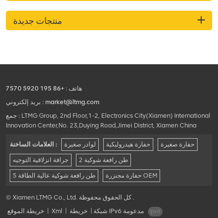
منتجات جديدة
هاتف :
+86 195 5920 7570
market@ltmg.com
بريد إلكتروني :
جمع : LTMG Group, 2nd Floor,1-2, Electronics City(Xiamen) International
Innovation Center,No. 23,Duying Road,Jimei District, Xiamen China
حفارة صغيرة
حفارة هيدروليكية
لوادر صغيرة
العلامات الساخنة :
2 طن رافعة شوكية
جرافة انزلاقية التوجيه
حفارة مجنزرة OEM
5 طن رافعة شوكية عالية الطاقة
© Xiamen LTMG Co., Ltd. كل الحقوق محفوظة .
شبكة IPv6 مدعومة
|
خريطة
|
Xml
|
خريطة الموقع