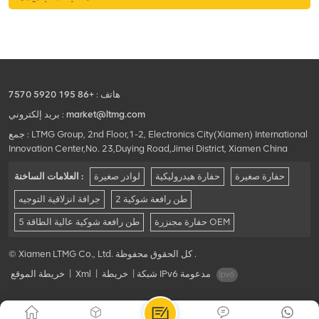
الأخرى.
هاتف :
+86 195 5920 7570
market@ltmg.com
بريد إلكتروني :
جمع : LTMG Group, 2nd Floor,1-2, Electronics City(Xiamen) International
Innovation Center,No. 23,Duying Road,Jimei District, Xiamen China
حفارة صغيرة
حفارة هيدروليكية
لوادر صغيرة
العلامات الساخنة :
2 طن رافعة شوكية
جرافة انزلاقية التوجيه
حفارة مجنزرة OEM
5 طن رافعة شوكية عالية الطاقة
© Xiamen LTMG Co., Ltd. كل الحقوق محفوظة .
شبكة IPv6 مدعومة
|
خريطة
|
Xml
|
خريطة الموقع