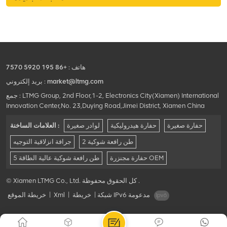
مواقع العمل الشاقة، مع توفير
مقصورة فسيحة ومريحة للسائق.
هاتف :
+86 195 5920 7570
market@ltmg.com
بريد إلكتروني :
جمع : LTMG Group, 2nd Floor,1-2, Electronics City(Xiamen) International
Innovation Center,No. 23,Duying Road,Jimei District, Xiamen China
حفارة صغيرة
حفارة هيدروليكية
لوادر صغيرة
العلامات الساخنة :
2 طن رافعة شوكية
جرافة انزلاقية التوجيه
حفارة مجنزرة OEM
5 طن رافعة شوكية عالية الطاقة
© Xiamen LTMG Co., Ltd. كل الحقوق محفوظة .
شبكة IPv6 مدعومة
|
خريطة
|
Xml
|
خريطة الموقع