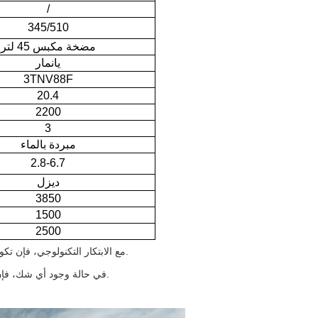
/
345/510
مضخة مكبس 45 لتر
يانمار
3TNV88F
20.4
2200
3
مبردة بالماء
2.8-6.7
ديزل
3850
1500
2500
مع الابتكار التكنولوجي، فإن تكوين منتجاتنا ومعاييرها سوف تستمر في التغير دون سابق إنذار.
في حالة وجود أي شك، فإن التأكيد المحدد لمبيعات التجارة الدولية لدينا سوف يسود.