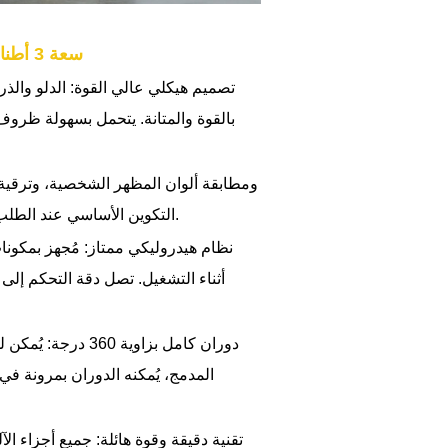
رافعة هيدروليكية LTE30 سعة 3 أطنان
تصميم هيكلي عالي القوة: الدلو والذر
بالقوة والمتانة. يتحمل بسهولة ظروف
التكوين الأساسي عند الطلب، من التفاصيل إلى الأداء، فهي تلبي احتياجاتك الحصرية بالكامل.
نظام هيدروليكي ممتاز: مُجهز بمكونات
أثناء التشغيل. تصل دقة التحكم إل
المدمج، يُمكنه الدوران بمرونة في