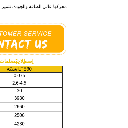
محركها عالي الطاقة والجودة، تتميز ال
اِصطِلاحِيّ
معلمات
30
شبكة LTE
0.075
2.6-4.5
30
3980
2660
2500
4230