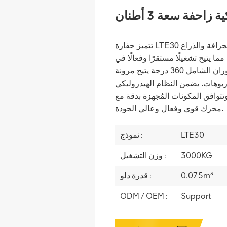
احفة سعة 3 أطنان
تتميز حفارة LTE30 بهيكل فولاذي عالي القوة، مما يجعل الجرافة والذراع
ما يتيح تشغيلًا مستقرًا وفعالًا في
ظروف العمل المعقدة. تصميم الدوران الشامل 360 درجة يتيح مرونة
يوهات. يضمن النظام الهيدروليكي
 وتتوافق المكونات المُجهزة بدقة مع
محرك قوي وفعال وعالي الجودة.
LTE30
نموذج :
3000KG
وزن التشغيل :
0.075m³
قدرة دلو :
ODM / OEM :
Support