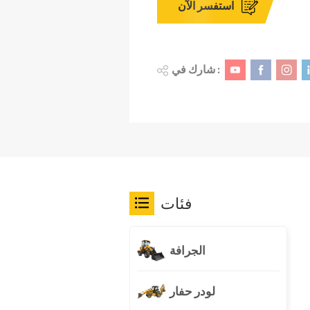
استفسر الآن
شارك في :
فئات
الجرافة
لودر حفار