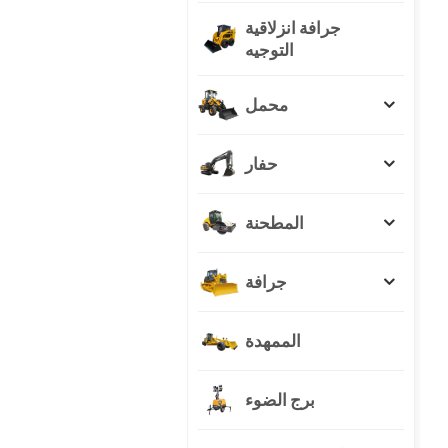
جرافة انزلاقية
التوجيه
محمل
حفار
المطحنة
جرافة
الممهدة
برج الضوء