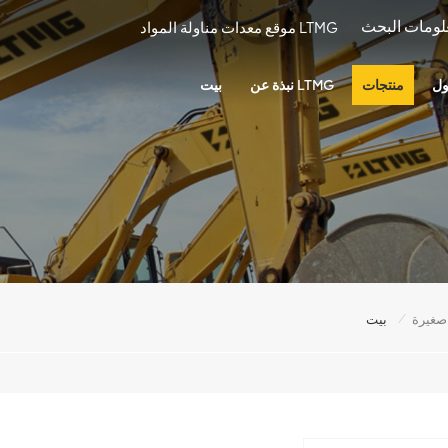
موقع معدات مناولة المواد LTMG
ول
منتجات
نبذة عن LTMG
بيت
/
صغيرة
بيت