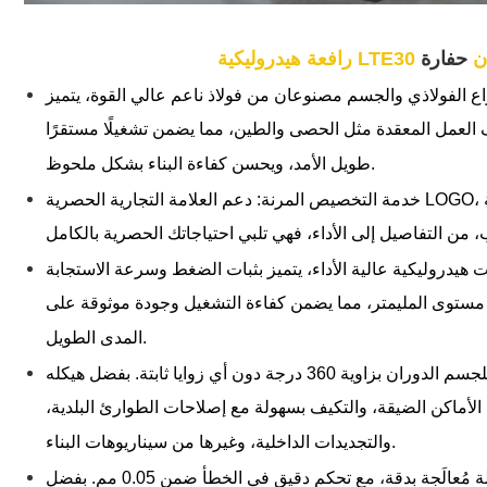
حفارة
اع الفولاذي والجسم مصنوعان من فولاذ ناعم عالي القوة، يتميز
 العمل المعقدة مثل الحصى والطين، مما يضمن تشغيلًا مستقرًا
طويل الأمد، ويحسن كفاءة البناء بشكل ملحوظ.
خدمة التخصيص المرنة: دعم العلامة التجارية الحصرية LOGO، ومطابقة ألوان المظهر الشخصية، وترقية
 هيدروليكية عالية الأداء، يتميز بثبات الضغط وسرعة الاستجابة
ى مستوى المليمتر، مما يضمن كفاءة التشغيل وجودة موثوقة على
المدى الطويل.
دوران كامل بزاوية 360 درجة: يُمكن للجسم الدوران بزاوية 360 درجة دون أي زوايا ثابتة. بفضل هيكله
 الأماكن الضيقة، والتكيف بسهولة مع إصلاحات الطوارئ البلدية،
والتجديدات الداخلية، وغيرها من سيناريوهات البناء.
تقنية دقيقة وقوة هائلة: جميع أجزاء الآلة مُعالَجة بدقة، مع تحكم دقيق في الخطأ ضمن 0.05 مم. بفضل