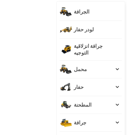
الجرافة
لودر حفار
جرافة انزلاقية
التوجيه
محمل
حفار
المطحنة
جرافة