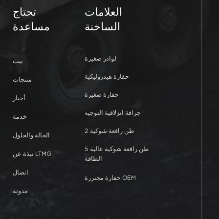
العلامات
تحتاج
الساخنة
مساعدة
لوادر صغيرة
بيت
حفارة هيدروليكية
منتجات
حفارة صغيرة
أخبار
جرافة انزلاقية التوجيه
خدمة
2 طن رافعة شوكية
الحالة والحلول
5 طن رافعة شوكية عالية
نبذة عن LTMG
الطاقة
اتصال
حفارة مجنزرة OEM
مدونة