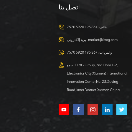
اتصل بنا
حفارة هيدروليكية
سعة 23 طنًا لأي
مهمة
هاتف :
+86 195 5920 7570
عرض التفاصيل
market@ltmg.com
بريد إلكتروني :
حفارة بعجلات
سعة 40 طنًا مع
واتس اب :
+86 195 5920 7570
ملحق سحب
جمع : LTMG Group, 2nd Floor,1-2,
عرض التفاصيل
Electronics City(Xiamen) International
Innovation Center,No. 23,Duying
حفارة هيدروليكية
Road,Jimei District, Xiamen China
4000 كجم
بمحرك كوبوتا
عرض التفاصيل
محمل عجلة كبير