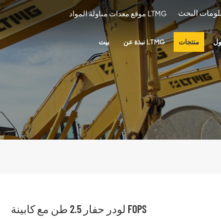
موقع معدات مناولة المواد LTMG
ول
منتجات
نبذة عن LTMG
بيت
لودر حفار 2.5 طن مع كابينة FOPS