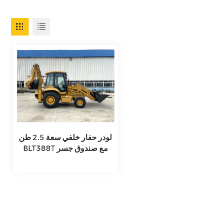
لودر حفار خلفي سعة 2.5 طن
BLT388T مع صندوق جسر
كارارو إيطالي مستورد