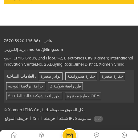
هاتف :
+86 195 5920 7570
market@ltmg.com
بريد إلكتروني :
جمع : LTMG Group, 2nd Floor,1-2, Electronics City(Xiamen) International
Innovation Center,No. 23,Duying Road,Jimei District, Xiamen China
حفارة صغيرة
حفارة هيدروليكية
لوادر صغيرة
العلامات الساخنة :
2 طن رافعة شوكية
جرافة انزلاقية التوجيه
حفارة مجنزرة OEM
5 طن رافعة شوكية عالية الطاقة
© Xiamen LTMG Co., Ltd. كل الحقوق محفوظة .
شبكة IPv6 مدعومة
|
خريطة
|
Xml
|
خريطة الموقع