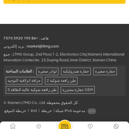
هاتف :
+86 195 5920 7570
market@ltmg.com
بريد إلكتروني :
جمع : LTMG Group, 2nd Floor,1-2, Electronics City(Xiamen) International
Innovation Center,No. 23,Duying Road,Jimei District, Xiamen China
حفارة صغيرة
حفارة هيدروليكية
لوادر صغيرة
العلامات الساخنة :
2 طن رافعة شوكية
جرافة انزلاقية التوجيه
حفارة مجنزرة OEM
5 طن رافعة شوكية عالية الطاقة
© Xiamen LTMG Co., Ltd. كل الحقوق محفوظة .
شبكة IPv6 مدعومة
|
خريطة
|
Xml
|
خريطة الموقع