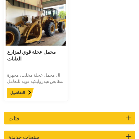
محمل عجلة قوي لمزارع
الغابات
ال محمل عجلة مخلب، مجهزة
بمقابض هيدروليكية قوية للتعامل
بكفاءة مع مجموعة متنوعة من
التفاصيل
المواد، مما يوفر إنتاجية وأداءً
متزايدين.
فئات
منتجات جديدة