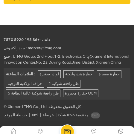
هاتف :
+86 195 5920 7570
market@ltmg.com
بريد إلكتروني :
جمع : LTMG Group, 2nd Floor,1-2, Electronics City(Xiamen) International
Innovation Center,No. 23,Duying Road,Jimei District, Xiamen China
حفارة صغيرة
حفارة هيدروليكية
لوادر صغيرة
العلامات الساخنة :
2 طن رافعة شوكية
جرافة انزلاقية التوجيه
حفارة مجنزرة OEM
5 طن رافعة شوكية عالية الطاقة
© Xiamen LTMG Co., Ltd. كل الحقوق محفوظة .
شبكة IPv6 مدعومة
|
خريطة
|
Xml
|
خريطة الموقع