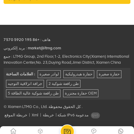
المطاطي هي الأداة المثالية لهذه
المهمة.
هاتف :
+86 195 5920 7570
market@ltmg.com
بريد إلكتروني :
جمع : LTMG Group, 2nd Floor,1-2, Electronics City(Xiamen) International
Innovation Center,No. 23,Duying Road,Jimei District, Xiamen China
حفارة صغيرة
حفارة هيدروليكية
لوادر صغيرة
العلامات الساخنة :
2 طن رافعة شوكية
جرافة انزلاقية التوجيه
حفارة مجنزرة OEM
5 طن رافعة شوكية عالية الطاقة
© Xiamen LTMG Co., Ltd. كل الحقوق محفوظة .
شبكة IPv6 مدعومة
|
خريطة
|
Xml
|
خريطة الموقع